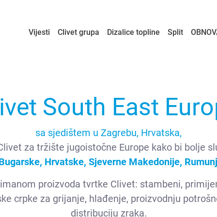
Vijesti
Clivet grupa
Dizalice topline
Split
OBNOV
ivet South East Eur
sa sjedištem u Zagrebu, Hrvatska,
Clivet za tržište jugoistočne Europe kako bi bolje 
Bugarske, Hrvatske, Sjeverne Makedonije, Rumunjsk
imanom proizvoda tvrtke Clivet: stambeni, primijen
ke crpke za grijanje, hlađenje, proizvodnju potrošn
distribuciju zraka.