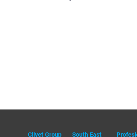
Clivet Group
South East
Profesi