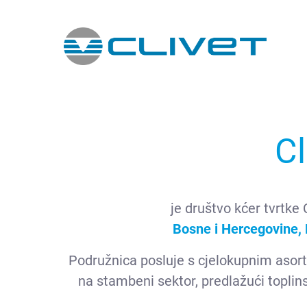
Skip to Main Content
Cl
je društvo kćer tvrtke 
Bosne i Hercegovine, 
Podružnica posluje s cjelokupnim asort
na stambeni sektor, predlažući toplins